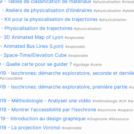
19 - Tables de classification de matériaux
#physicalisation
#classi
9 - Ateliers de physicalisation d'itinéraires
#physicalisation
#atelie
- Kit pour la physicalisation de trajectoires
#physicalisation
- Physicalisation de trajectoires
#physicalisation
 - 3D Animated Map of Lyon
#explorable
- Animated Bus Lines (Lyon)
#explorable
 - Space-Time/Elevation Cube
#explorable
9 - Quelle carte pour se guider ?
#guidage
#carte
019 - Isochrones: démarche exploratoire, seconde et derniè
#accessibilité
019 - Isochrones: démarche exploratoire, première partie
#i
019 - Méthodologie - Analyser une vidéo
#méthodologie
#UX
#an
19 - Montrer l'accessibilité par l'isochrone
#isochrone
#espace
019 - Introduction au design graphique
#Graphisme
#Ressource
18 - La projection Voronoi
#explorable