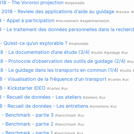
18 - The Voronoi projection
#explorable
2018 - Review des applications d'aide au guidage
#review
#
 - Appel à participation
#recrutement
#expérimentation
 - Le traitement des données personnelles dans la recherc
- Qu’est-ce qu’un explorable ?
#explorable
018 - La documentation d’une étude (3/4)
#outils
#guidage
#ux
018 - Protocole d’observation des outils de guidage (2/4)
#out
018 - Le guidage dans les transports en commun (1/4)
#outils
18 - Visualisation de la fréquence d'un transport
#cartes
#ux
18 - Kickstarter IDEO
#cartes
#ux
18 - Recueil de données - Les ateliers
#ateliers
#ux
18 - Recueil de données - Les entretiens
#entretiens
#ux
18 - Benchmark - partie 3
#benchmark
#ux
18 - Benchmark - partie 2
#benchmark
#ux
8 - Benchmark - partie 1
#benchmark
#ux