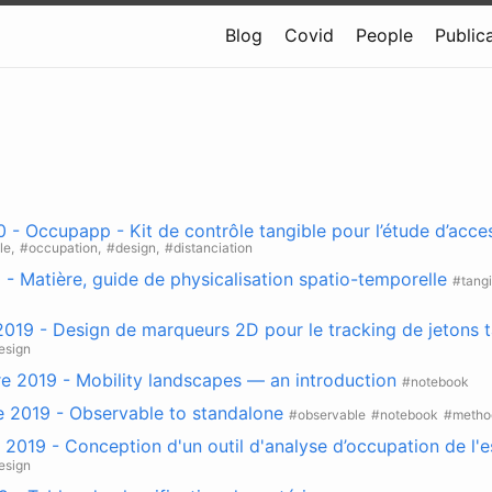
Blog
Covid
People
Public
0 - Occupapp - Kit de contrôle tangible pour l’étude d’access
le,
#occupation,
#design,
#distanciation
- Matière, guide de physicalisation spatio-temporelle
#tangi
019 - Design de marqueurs 2D pour le tracking de jetons t
esign
e 2019 - Mobility landscapes — an introduction
#notebook
e 2019 - Observable to standalone
#observable
#notebook
#metho
2019 - Conception d'un outil d'analyse d’occupation de l'
esign