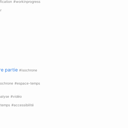
fication
#workinprogress
r
re partie
#isochrone
sochrone
#espace-temps
alyse
#vidéo
-temps
#accessibilité