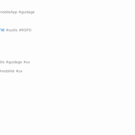
mobileApp
#guidage
he
#outils
#RGPD
ils
#guidage
#ux
#mobilité
#ux