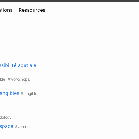
ations
Ressources
ibilité spatiale
ble,
#workshops,
angibles
#tangible,
dology
espace
#voronoi,