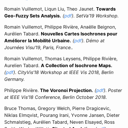
Romain Vuillemot, Liqun Liu, Theo Jaunet.
Towards
Geo-Fuzzy Sets Analysis
.
(
pdf
). SetVa’19 Workshop.
Romain Vuillemot, Philippe Rivière, Anaëlle Beignon,
Aurélien Tabard.
Nouvelles Cartes Isochrones pour
Améliorer la Mobilité Urbaine
.
(
pdf
). Démo at
Journées Visu’19, Paris, France..
Romain Vuillemot, Thomas Leysens, Philippe Rivière,
Aurelien Tabard.
A Collection of Isochrone Maps
.
(
pdf
). CityVis’18 Workshop at IEEE Vis 2018, Berlin
Germany.
Philippe Rivière.
The Voronoi Projection
.
(
pdf
). Poster
at IEEE Vis’18 Conference, Berlin October 2018.
Bruce Thomas, Gregory Welch, Pierre Dragicevic,
Niklas Elmqvist, Pourang Irani, Yvonne Jansen, Dieter
Schmalstieg, Aurélien Tabard, Neven Elsayed, Ross