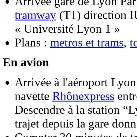
Arrivée gare de Lyon Par
tramway
(T1) direction I
« Université Lyon 1 »
Plans :
metros et trams
,
t
En avion
Arrivée à l'aéroport Lyon
navette
Rhônexpress
entre
Descendre à la station “L
trajet depuis la gare donn