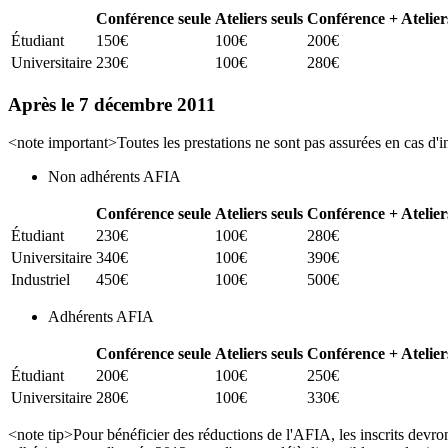
Conférence seule
Ateliers seuls
Conférence + Atelier
Étudiant
150€
100€
200€
Universitaire
230€
100€
280€
Après le 7 décembre 2011
<note important>Toutes les prestations ne sont pas assurées en cas d'i
Non adhérents AFIA
Conférence seule
Ateliers seuls
Conférence + Atelier
Étudiant
230€
100€
280€
Universitaire
340€
100€
390€
Industriel
450€
100€
500€
Adhérents AFIA
Conférence seule
Ateliers seuls
Conférence + Atelier
Étudiant
200€
100€
250€
Universitaire
280€
100€
330€
<note tip>Pour bénéficier des réductions de l'AFIA, les inscrits devron