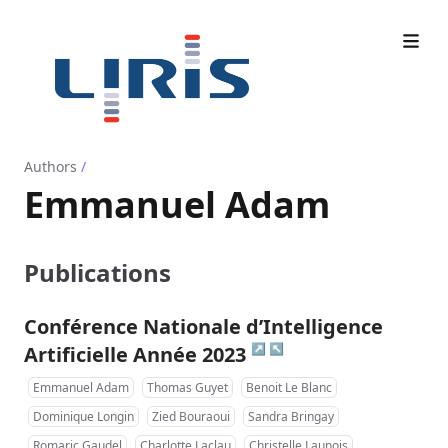
Authors
/
Emmanuel Adam
Publications
Conférence Nationale d’Intelligence
↗
↖
Artificielle Année 2023
Emmanuel Adam
Thomas Guyet
Benoit Le Blanc
Dominique Longin
Zied Bouraoui
Sandra Bringay
Romaric Gaudel
Charlotte Laclau
Christelle Launois