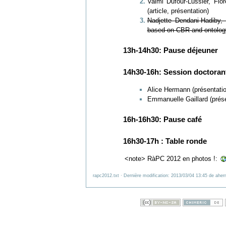
Valmi Dufour-Lussier, Flo
(article, présentation)
Nadjette Dendani-Hadiby
based on CBR and ontolog
13h-14h30: Pause déjeuner
14h30-16h: Session doctoran
Alice Hermann (présentatio
Emmanuelle Gaillard (prése
16h-16h30: Pause café
16h30-17h : Table ronde
<note> RàPC 2012 en photos !:
rapc2012.txt
· Dernière modification: 2013/03/04 13:45 de
aher