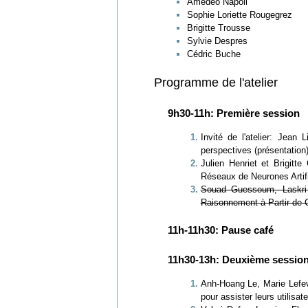
Amedeo Napoli
Sophie Loriette Rougegrez
Brigitte Trousse
Sylvie Despres
Cédric Buche
Programme de l'atelier
9h30-11h: Première session
Invité de l'atelier: Jean
perspectives (présentation
Julien Henriet et Brigitt
Réseaux de Neurones Artific
Souad Guessoum, Laskri
Raisonnement à Partir de C
11h-11h30: Pause café
11h30-13h: Deuxième sessio
Anh-Hoang Le, Marie Lefevr
pour assister leurs utilisate