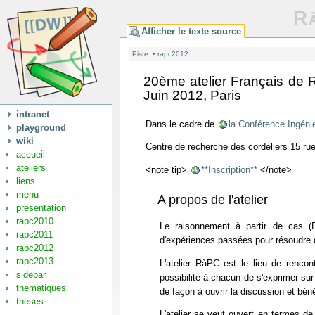
Rà
Afficher le texte source
Piste:
•
rapc2012
20ème atelier Français de 
Juin 2012, Paris
intranet
Dans le cadre de
la Conférence Ingéni
playground
wiki
Centre de recherche des cordeliers 15 ru
accueil
ateliers
<note tip>
**Inscription**
</note>
liens
menu
A propos de l'atelier
presentation
rapc2010
Le raisonnement à partir de cas (R
rapc2011
d'expériences passées pour résoudre
rapc2012
rapc2013
L'atelier RàPC est le lieu de rencon
sidebar
possibilité à chacun de s'exprimer s
thematiques
de façon à ouvrir la discussion et bén
theses
L'atelier se veut ouvert en termes de 