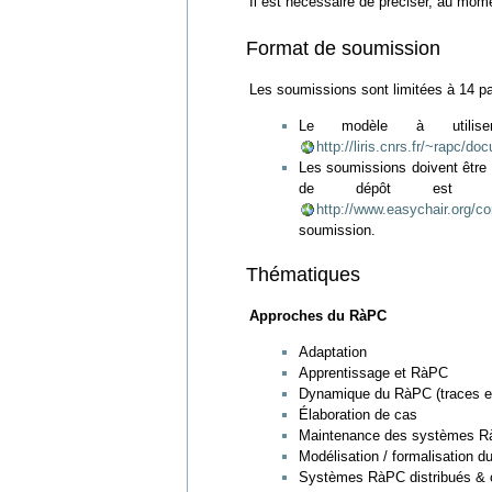
Il est nécessaire de préciser, au mom
Format de soumission
Les soumissions sont limitées à 14 p
Le modèle à utilise
http://liris.cnrs.fr/~rapc
Les soumissions doivent être
de dépôt est 
http://www.easychair.org/c
soumission.
Thématiques
Approches du RàPC
Adaptation
Apprentissage et RàPC
Dynamique du RàPC (traces et
Élaboration de cas
Maintenance des systèmes 
Modélisation / formalisation 
Systèmes RàPC distribués & c