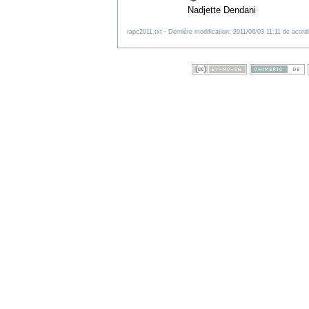
Nadjette Dendani
rapc2011.txt
· Dernière modification: 2011/06/03 11:11 de
acordi