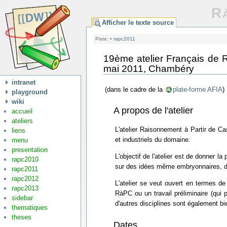
Rà
Afficher le texte source
Piste:
•
rapc2011
19ème atelier Français de 
mai 2011, Chambéry
intranet
(dans le cadre de la
plate-forme AFIA
)
playground
wiki
A propos de l'atelier
accueil
ateliers
L'atelier Raisonnement à Partir de C
liens
et industriels du domaine.
menu
presentation
L'objectif de l'atelier est de donner 
rapc2010
sur des idées même embryonnaires, de 
rapc2011
rapc2012
L'atelier se veut ouvert en termes de 
rapc2013
RàPC ou un travail préliminaire (qui
sidebar
d'autres disciplines sont également b
thematiques
theses
Dates