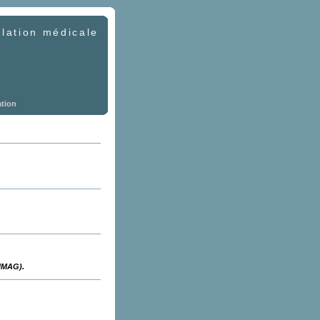
lation médicale
ation
-IMAG).