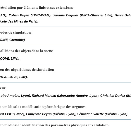
́solution par éléments finis et ses extensions
G), Yohan Payan (TIMC-IMAG), Jérémie Dequidt (INRIA-Sharcra, Lille), Hervé Dél
Ecole des Mines de Paris).
hodes de simulation
AGINE, Grenoble)
.
ollisions des objets dans la scène
COVE, Lille).
ion des algorithmes de simulation
IA-ALCOVE, Lille).
teur
oire Ampère, Lyon), Richard Moreau (laboratoire Ampère, Lyon), Christian Duriez (IN
ion médicale : modélisation géométrique des organes
CLEPIOS, Nice), Françoise Peyrin (Créatis, Lyon), Sébastine Valette (Créatis, Lyon).
on médicale : identification des paramètres physiques et validation