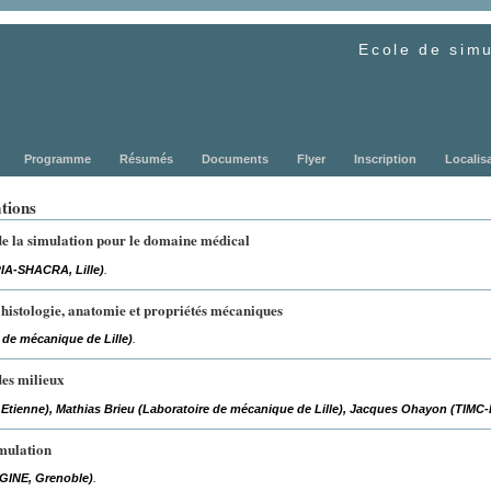
Ecole de simu
Programme
Résumés
Documents
Flyer
Inscription
Localis
tions
 de la simulation pour le domaine médical
RIA-SHACRA, Lille)
.
s histologie, anatomie et propriétés mécaniques
 de mécanique de Lille)
.
des milieux
 Etienne), Mathias Brieu (Laboratoire de mécanique de Lille), Jacques Ohayon (TIMC
imulation
AGINE, Grenoble)
.