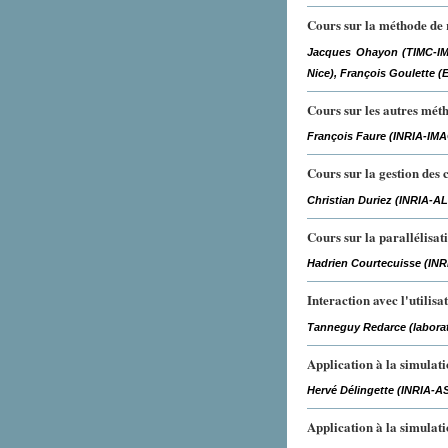
Cours sur la méthode de re
Jacques Ohayon (TIMC-IMA
Nice), François Goulette (
Cours sur les autres mét
François Faure (INRIA-IM
Cours sur la gestion des c
Christian Duriez (INRIA-AL
Cours sur la parallélisat
Hadrien Courtecuisse (INR
Interaction avec l'utilisa
Tanneguy Redarce (laborat
Application à la simulat
Hervé Délingette (INRIA-AS
Application à la simulati