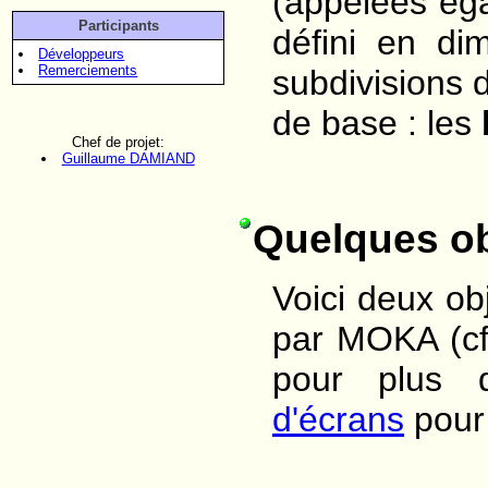
(appelées ég
Participants
défini en di
Développeurs
Remerciements
subdivisions d
de base : les
Chef de projet:
Guillaume DAMIAND
Quelques ob
Voici deux ob
par MOKA (cf
pour plus d
d'écrans
pour 