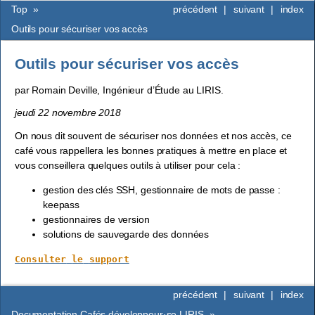
Top
»
précédent
|
suivant
|
index
Outils pour sécuriser vos accès
Outils pour sécuriser vos accès
par Romain Deville, Ingénieur d’Étude au LIRIS.
jeudi 22 novembre 2018
On nous dit souvent de sécuriser nos données et nos accès, ce
café vous rappellera les bonnes pratiques à mettre en place et
vous conseillera quelques outils à utiliser pour cela :
gestion des clés SSH, gestionnaire de mots de passe :
keepass
gestionnaires de version
solutions de sauvegarde des données
Consulter
le
support
précédent
|
suivant
|
index
Documentation Cafés développeur·se LIRIS
»