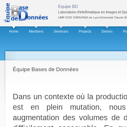
Sk
Equipe BD
ma
Laboratoire d'InfoRmatique en Images et Sys
co
UMR 5205 CNRS/INSA de Lyon/Université Claude Ber
Main menu
Secondary menu
Home
Members
Seminars
Projects
Demos
Pu
Équipe Bases de Données
Dans un contexte où la producti
est en plein mutation, nous
augmentation des volumes de d